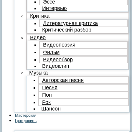
Эссе
Интервью
Критика
Литературная критика
Критический разбор
Видео
Видеопоэзия
Фильм
Видеообзор
Видеоклип
Музыка
Авторская песня
Песня
Поп
Рок
Шансон
Мастерская
Гражданинъ