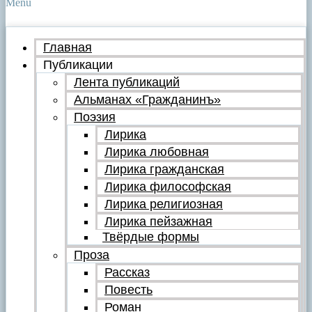
Menu
Главная
Публикации
Лента публикаций
Альманах «Гражданинъ»
Поэзия
Лирика
Лирика любовная
Лирика гражданская
Лирика философская
Лирика религиозная
Лирика пейзажная
Твёрдые формы
Проза
Рассказ
Повесть
Роман