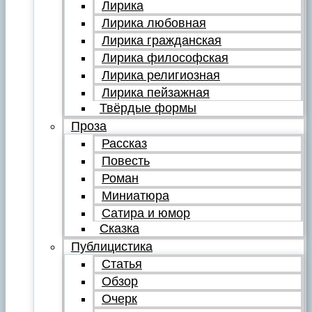
Лирика
Лирика любовная
Лирика гражданская
Лирика философская
Лирика религиозная
Лирика пейзажная
Твёрдые формы
Проза
Рассказ
Повесть
Роман
Миниатюра
Сатира и юмор
Сказка
Публицистика
Статья
Обзор
Очерк