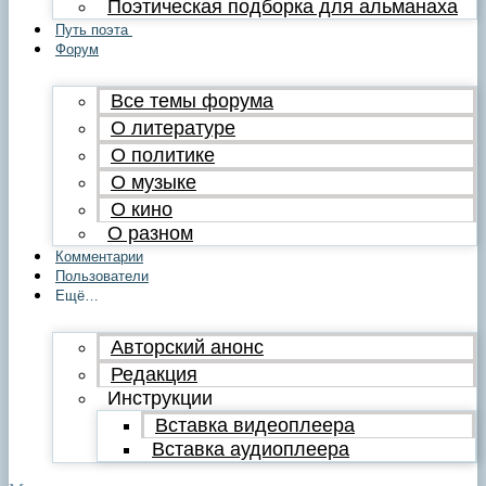
Поэтическая подборка для альманаха
Путь поэта
Форум
Все темы форума
О литературе
О политике
О музыке
О кино
О разном
Комментарии
Пользователи
Ещё…
Авторский анонс
Редакция
Инструкции
Вставка видеоплеера
Вставка аудиоплеера