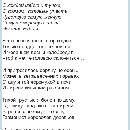
С каждой избою и тучею,
С громом, готовым упасть
Чувствую самую жгучую,
Самую смертную связь.
Николай Рубцов
Бесконечная юность проходит…
Только сердце того не боится
И желаньем весны колобродит,
Чтоб к мечте головою склониться…
И пригрезилась сердцу не осень,
Может, в ветра весенних порывах
Стану я той черемухой в ночи
И сирени кипящим разливом.
Тихой грустью я болен по дому,
Где живут под окошком сирени,
Верен я заревому стозвону,
Гармонист хороводов деревьев.
О, давно меня манят и душат