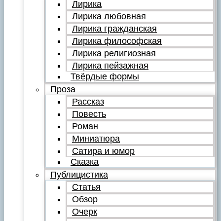
Лирика
Лирика любовная
Лирика гражданская
Лирика философская
Лирика религиозная
Лирика пейзажная
Твёрдые формы
Проза
Рассказ
Повесть
Роман
Миниатюра
Сатира и юмор
Сказка
Публицистика
Статья
Обзор
Очерк