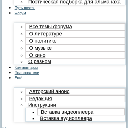
Поэтическая подборка для альманаха
Путь поэта
Форум
Все темы форума
О литературе
О политике
О музыке
О кино
О разном
Комментарии
Пользователи
Ещё…
Авторский анонс
Редакция
Инструкции
Вставка видеоплеера
Вставка аудиоплеера