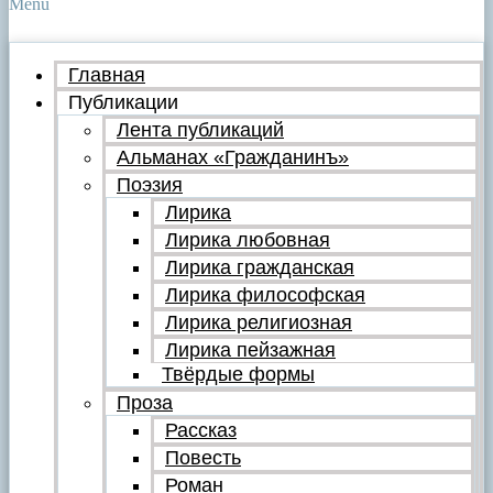
Menu
Главная
Публикации
Лента публикаций
Альманах «Гражданинъ»
Поэзия
Лирика
Лирика любовная
Лирика гражданская
Лирика философская
Лирика религиозная
Лирика пейзажная
Твёрдые формы
Проза
Рассказ
Повесть
Роман