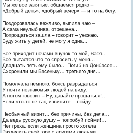
Мы же все занятые, общаемся редко –
«Добрый день», «добрый вечер» — и то на бегу.
Поздоровалась вежливо, выпила чаю –
А сама неулыбчива, отрешена…
Попрощаться зашла – говорит – уезжаю.
Буду жить у детей, не могу я одна…
Всё приходит ночами внучок-то мой, Вася…
Всё пытается что-то спросить у меня…
Двадцать пять ему было… Погиб на Донбассе…
Схоронили мы Васеньку… третьего дня…
Помолчала немного, боясь разрыдаться
У почти незнакомых людей на виду,
А потом говорит – Ну, давайте прощаться!…
Если что-то не так, извините… пойду…
Необычный визит… без причины, без дела…
Да ведь русскую душу – попробуй пойми!…
Нет греха, если женщина просто хотела
Разделить своё горе с другими людьми.