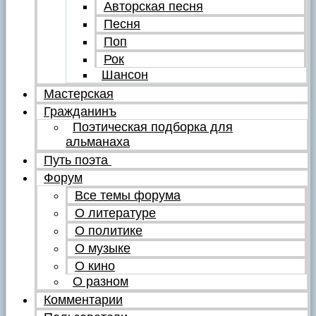
Авторская песня
Песня
Поп
Рок
Шансон
Мастерская
Гражданинъ
Поэтическая подборка для
альманаха
Путь поэта
Форум
Все темы форума
О литературе
О политике
О музыке
О кино
О разном
Комментарии