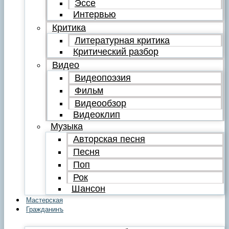
Эссе
Интервью
Критика
Литературная критика
Критический разбор
Видео
Видеопоэзия
Фильм
Видеообзор
Видеоклип
Музыка
Авторская песня
Песня
Поп
Рок
Шансон
Мастерская
Гражданинъ