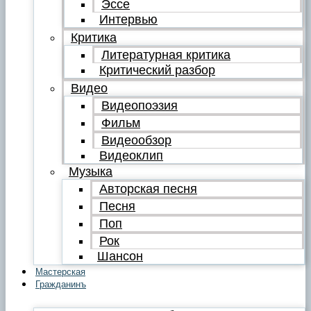
Эссе
Интервью
Критика
Литературная критика
Критический разбор
Видео
Видеопоэзия
Фильм
Видеообзор
Видеоклип
Музыка
Авторская песня
Песня
Поп
Рок
Шансон
Мастерская
Гражданинъ