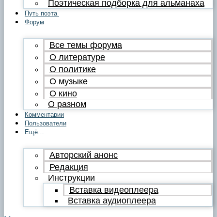
Поэтическая подборка для альманаха
Путь поэта
Форум
Все темы форума
О литературе
О политике
О музыке
О кино
О разном
Комментарии
Пользователи
Ещё…
Авторский анонс
Редакция
Инструкции
Вставка видеоплеера
Вставка аудиоплеера