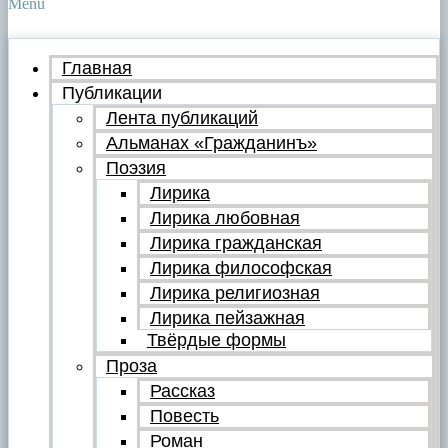
Menu
Главная
Публикации
Лента публикаций
Альманах «Гражданинъ»
Поэзия
Лирика
Лирика любовная
Лирика гражданская
Лирика философская
Лирика религиозная
Лирика пейзажная
Твёрдые формы
Проза
Рассказ
Повесть
Роман