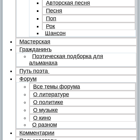
Авторская песня
Песня
Поп
Рок
Шансон
Мастерская
Гражданинъ
Поэтическая подборка для
альманаха
Путь поэта
Форум
Все темы форума
О литературе
О политике
О музыке
О кино
О разном
Комментарии