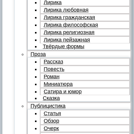
Лирика
Лирика любовная
Лирика гражданская
Лирика философская
Лирика религиозная
Лирика пейзажная
Твёрдые формы
Проза
Рассказ
Повесть
Роман
Миниатюра
Сатира и юмор
Сказка
Публицистика
Статья
Обзор
Очерк