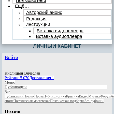
Пользователи
Ещё…
Авторский анонс
Редакция
Инструкции
Вставка видеоплеера
Вставка аудиоплеера
ЛИЧНЫЙ КАБИНЕТ
Войти
Кислицын Вячеслав
Рейтинг
5 070
Достижения
1
Меню
Публикации
Личные сообщения
Написанные комментарии
Все
публикации
Поэзия
Проза
Публицистика
Критика
Видео
Музыка
Форум
А
анонс
Поэтическая мастерская
Поэтическая подборка
Без рубрики
Поэзия