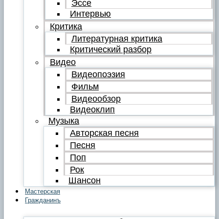
Эссе
Интервью
Критика
Литературная критика
Критический разбор
Видео
Видеопоэзия
Фильм
Видеообзор
Видеоклип
Музыка
Авторская песня
Песня
Поп
Рок
Шансон
Мастерская
Гражданинъ