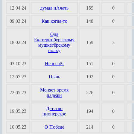
12.04.24
думал нАчать
159
0
09.03.24
Как когда-то
148
0
Ода
Екатеринбургскому
18.02.24
159
3
мушкетёрскому
полку
03.10.23
Не в счёт
151
0
12.07.23
Пыль
192
0
Меняет время
22.05.23
226
0
падежи
Детство
19.05.23
194
0
пионерское
10.05.23
О Победе
214
0