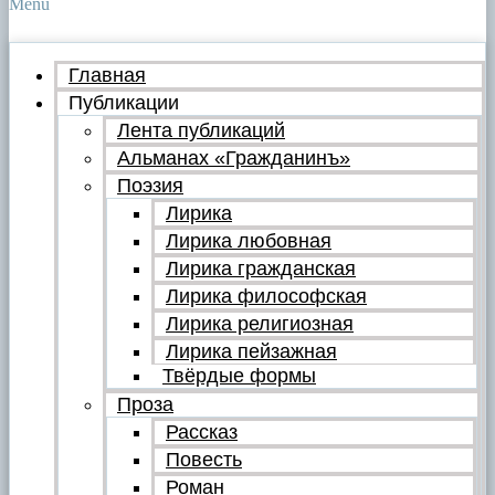
Menu
Главная
Публикации
Лента публикаций
Альманах «Гражданинъ»
Поэзия
Лирика
Лирика любовная
Лирика гражданская
Лирика философская
Лирика религиозная
Лирика пейзажная
Твёрдые формы
Проза
Рассказ
Повесть
Роман