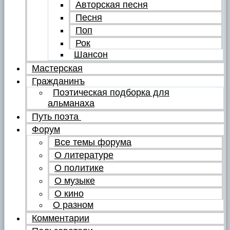
Авторская песня
Песня
Поп
Рок
Шансон
Мастерская
Гражданинъ
Поэтическая подборка для
альманаха
Путь поэта
Форум
Все темы форума
О литературе
О политике
О музыке
О кино
О разном
Комментарии