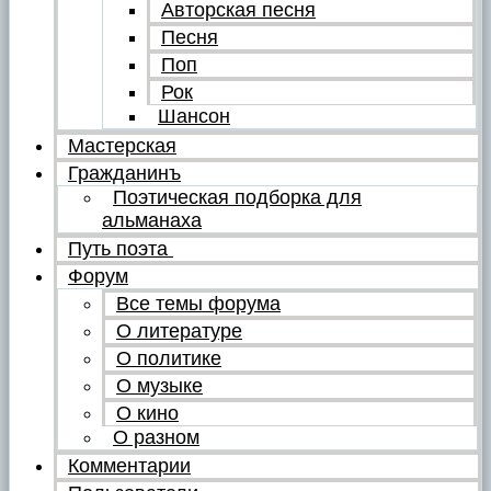
Авторская песня
Песня
Поп
Рок
Шансон
Мастерская
Гражданинъ
Поэтическая подборка для
альманаха
Путь поэта
Форум
Все темы форума
О литературе
О политике
О музыке
О кино
О разном
Комментарии