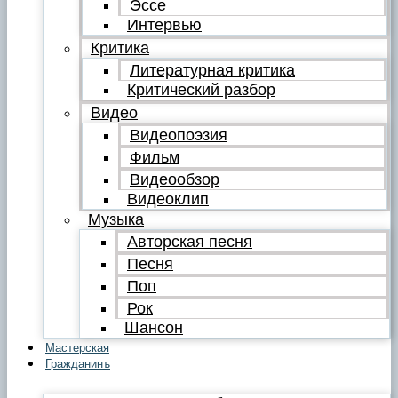
Эссе
Интервью
Критика
Литературная критика
Критический разбор
Видео
Видеопоэзия
Фильм
Видеообзор
Видеоклип
Музыка
Авторская песня
Песня
Поп
Рок
Шансон
Мастерская
Гражданинъ