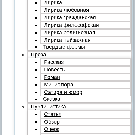
Лирика
Лирика любовная
Лирика гражданская
Лирика философская
Лирика религиозная
Лирика пейзажная
Твёрдые формы
Проза
Рассказ
Повесть
Роман
Миниатюра
Сатира и юмор
Сказка
Публицистика
Статья
Обзор
Очерк