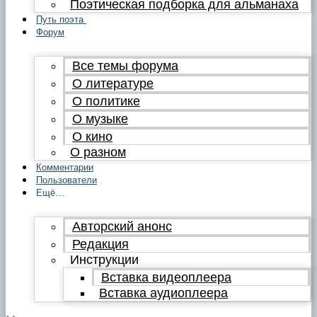
Поэтическая подборка для альманаха
Путь поэта
Форум
Все темы форума
О литературе
О политике
О музыке
О кино
О разном
Комментарии
Пользователи
Ещё…
Авторский анонс
Редакция
Инструкции
Вставка видеоплеера
Вставка аудиоплеера