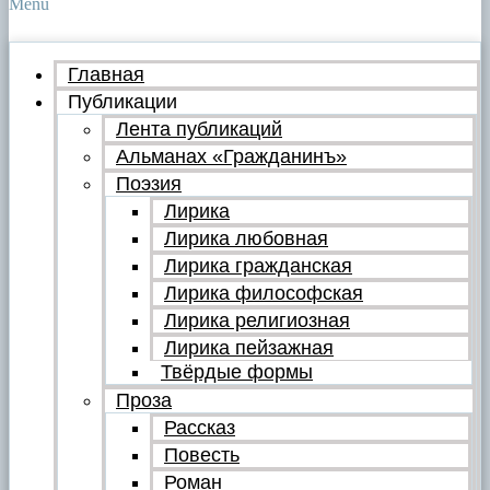
Menu
Главная
Публикации
Лента публикаций
Альманах «Гражданинъ»
Поэзия
Лирика
Лирика любовная
Лирика гражданская
Лирика философская
Лирика религиозная
Лирика пейзажная
Твёрдые формы
Проза
Рассказ
Повесть
Роман