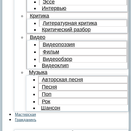
Эссе
Интервью
Критика
Литературная критика
Критический разбор
Видео
Видеопоэзия
Фильм
Видеообзор
Видеоклип
Музыка
Авторская песня
Песня
Поп
Рок
Шансон
Мастерская
Гражданинъ