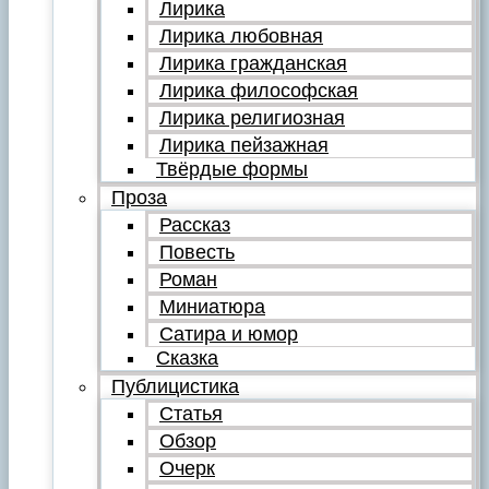
Лирика
Лирика любовная
Лирика гражданская
Лирика философская
Лирика религиозная
Лирика пейзажная
Твёрдые формы
Проза
Рассказ
Повесть
Роман
Миниатюра
Сатира и юмор
Сказка
Публицистика
Статья
Обзор
Очерк