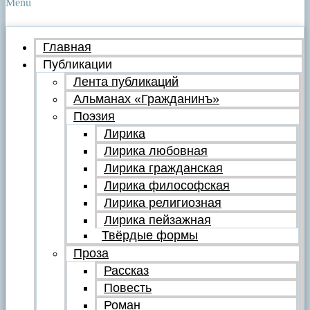
Menu
Главная
Публикации
Лента публикаций
Альманах «Гражданинъ»
Поэзия
Лирика
Лирика любовная
Лирика гражданская
Лирика философская
Лирика религиозная
Лирика пейзажная
Твёрдые формы
Проза
Рассказ
Повесть
Роман