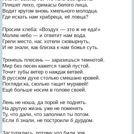
Пляшет лихо, гримасы белого лица,
Водит кругом вновь хмельного молодца.
Где искать нам храбреца, её ловца?
Просим хлеба: «Воздух — это ж не еда!»
Молим небо — и ответит нам вода.
Грели место, нас хотели сковырнуть,
И не знали, как близка к нам божья суть.
Тронешь плесень — заразишься темнотой.
Мир без песен кажется такой пустой.
Точит зубы ветер о наждак ветвей.
В русском духе столько смешано кровей.
Погляди;ка, сколько тащит муравей!
Ещё больше носим в голове своей.
Лень не ноша, да порой не поднять.
На другую жизнь уже не поменять
Ту, что дали, что заполнил ты потом.
Если б знали, не построили б дурдом.
Заступились, потому что били зря.