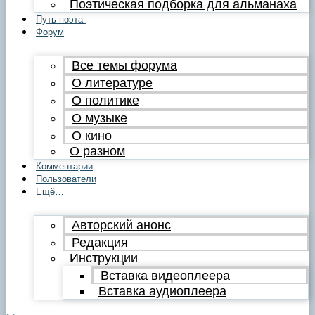
Поэтическая подборка для альманаха
Путь поэта
Форум
Все темы форума
О литературе
О политике
О музыке
О кино
О разном
Комментарии
Пользователи
Ещё…
Авторский анонс
Редакция
Инструкции
Вставка видеоплеера
Вставка аудиоплеера