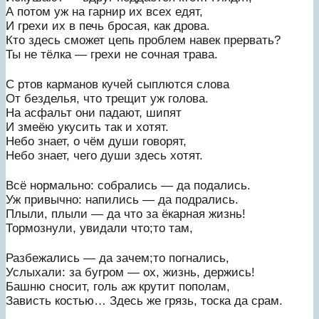
А потом уж на гарнир их всех едят,
И грехи их в печь бросая, как дрова.
Кто здесь сможет цепь проблем навек прервать?
Ты не тёлка — грехи не сочная трава.
С ртов карманов кучей сыплются слова
От безделья, что трещит уж голова.
На асфальт они падают, шипят
И змеёю укусить так и хотят.
Небо знает, о чём души говорят,
Небо знает, чего души здесь хотят.
Всё нормально: собрались — да подались.
Уж привычно: напились — да подрались.
Плыли, плыли — да что за ёкарная жизнь!
Тормознули, увидали что;то там,
Разбежались — да зачем;то погнались,
Услыхали: за бугром — ох, жизнь, держись!
Башню сносит, голь аж крутит пополам,
Зависть костью… Здесь же грязь, тоска да срам.