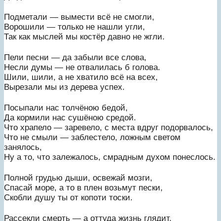
Подметали — вымести всё не смогли,
Ворошили — только не нашли угли,
Так как мыслей мы костёр давно не жгли.
Пели песни — да забыли все слова,
Несли думы — не отвалилась б голова.
Шили, шили, а не хватило всё на всех,
Вырезали мы из дерева успех.
Посыпали нас толчёною бедой,
Да кормили нас сушёною средой.
Что храпело — заревело, с места вдруг подорвалось,
Что не смыли — заблестело, ложным светом
занялось,
Ну а то, что залежалось, смрадным духом понеслось.
Полной грудью дыши, освежай мозги,
Спасай море, а то в плен возьмут пески,
Скобли душу ты от копоти тоски.
Рассекли смерть — а оттуда жизнь глядит,