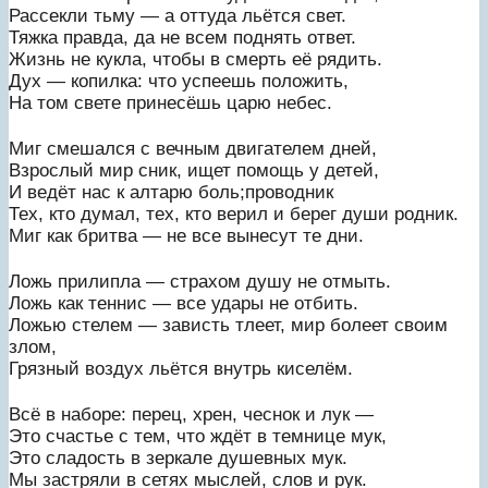
Рассекли тьму — а оттуда льётся свет.
Тяжка правда, да не всем поднять ответ.
Жизнь не кукла, чтобы в смерть её рядить.
Дух — копилка: что успеешь положить,
На том свете принесёшь царю небес.
Миг смешался с вечным двигателем дней,
Взрослый мир сник, ищет помощь у детей,
И ведёт нас к алтарю боль;проводник
Тех, кто думал, тех, кто верил и берег души родник.
Миг как бритва — не все вынесут те дни.
Ложь прилипла — страхом душу не отмыть.
Ложь как теннис — все удары не отбить.
Ложью стелем — зависть тлеет, мир болеет своим
злом,
Грязный воздух льётся внутрь киселём.
Всё в наборе: перец, хрен, чеснок и лук —
Это счастье с тем, что ждёт в темнице мук,
Это сладость в зеркале душевных мук.
Мы застряли в сетях мыслей, слов и рук.