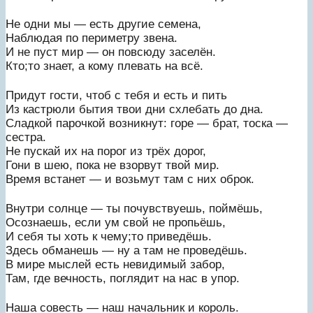
Не одни мы — есть другие семена,
Наблюдая по периметру звена.
И не пуст мир — он повсюду заселён.
Кто;то знает, а кому плевать на всё.
Придут гости, чтоб с тебя и есть и пить
Из кастрюли бытия твои дни схлебать до дна.
Сладкой парочкой возникнут: горе — брат, тоска —
сестра.
Не пускай их на порог из трёх дорог,
Гони в шею, пока не взорвут твой мир.
Время встанет — и возьмут там с них оброк.
Внутри солнце — ты почувствуешь, поймёшь,
Осознаешь, если ум свой не пропьёшь,
И себя ты хоть к чему;то приведёшь.
Здесь обманешь — ну а там не проведёшь.
В мире мыслей есть невидимый забор,
Там, где вечность, поглядит на нас в упор.
Наша совесть — наш начальник и король.