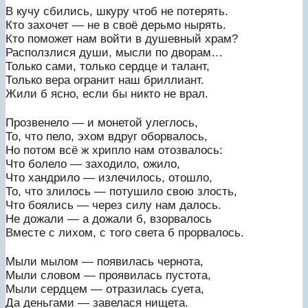
В кучу сбились, шкуру чтоб не потерять.
Кто захочет — не в своё дерьмо нырять.
Кто поможет нам войти в душевный храм?
Расползлися души, мысли по дворам…
Только сами, только сердце и талант,
Только вера огранит наш бриллиант.
Жили б ясно, если бы никто не врал.
Прозвенело — и монетой улеглось,
То, что пело, эхом вдруг оборвалось,
Но потом всё ж хрипло нам отозвалось:
Что болело — заходило, ожило,
Что хандрило — излечилось, отошло,
То, что злилось — потушило свою злость,
Что боялись — через силу нам далось.
Не дожали — а дожали б, взорвалось
Вместе с лихом, с того света б прорвалось.
Мыли мылом — появилась чернота,
Мыли словом — проявилась пустота,
Мыли сердцем — отразилась суета,
Да деньгами — завелася нищета.